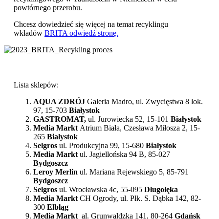
powtórnego przerobu.
Chcesz dowiedzieć się więcej na temat recyklingu
wkładów
BRITA odwiedź stronę.
Lista sklepów:
AQUA ZDRÓJ
Galeria Madro, ul. Zwycięstwa 8 lok.
97, 15-703
Białystok
GASTROMAT,
ul. Jurowiecka 52, 15-101
Białystok
Media Markt
Atrium Biała, Czesława Miłosza 2, 15-
265
Białystok
Selgros
ul. Produkcyjna 99, 15-680
Białystok
Media Markt
ul. Jagiellońska 94 B, 85-027
Bydgoszcz
Leroy Merlin
ul. Mariana Rejewskiego 5, 85-791
Bydgoszcz
Selgros
ul. Wrocławska 4c, 55-095
Długołęka
Media Markt
CH Ogrody, ul. Płk. S. Dąbka 142, 82-
300
Elbląg
Media Markt
al. Grunwaldzka 141, 80-264
Gdańsk