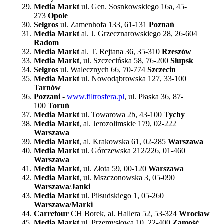
Media Markt
ul. Gen. Sosnkowskiego 16a, 45-
273
Opole
Selgros
ul. Zamenhofa 133, 61-131
Poznań
Media Markt
al. J. Grzecznarowskiego 28, 26-604
Radom
Media Markt
al. T. Rejtana 36, 35-310
Rzeszów
Media Markt
, ul. Szczecińska 58, 76-200
Słupsk
Selgros
ul. Walecznych 66, 70-774
Szczecin
Media Markt
ul. Nowodąbrowska 127, 33-100
Tarnów
Pozzani
-
www.filtrosfera.pl
, ul. Płaska 36, 87-
100
Toruń
Media Markt
ul. Towarowa 2b, 43-100
Tychy
Media Markt
, al. Jerozolimskie 179, 02-222
Warszawa
Media Markt
, al. Krakowska 61, 02-285
Warszawa
Media Markt
ul. Górczewska 212/226, 01-460
Warszawa
Media Markt
, ul. Złota 59, 00-120
Warszawa
Media Markt
, ul. Mszczonowska 3, 05-090
Warszawa
/
Janki
Media Markt
ul. Piłsudskiego 1, 05-260
Warszawa/Marki
Carrefour
CH Borek,
al. Hallera 52, 53-324
Wrocław
Media Markt
ul. Przemysłowa 10, 22-400
Zamość