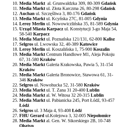
Media Markt
al. Grunwaldzka 309, 80-309
Gdańsk
Media Markt
ul. Złota Karczma 26, 80-298
Gdańsk
Auchan
ul. Szczęśliwa 3, 80-176
Gdańsk
Media Markt
ul. Kcyńska 27C, 81-005
Gdynia
Leroy Merlin
ul. Nowowiczlińska 35, 81-589
Gdynia
Urząd Miasta Karpacz
ul. Konstytucji 3-go Maja 54,
58-540
Karpacz
Media Markt
ul. Poznańska 121/131, 62-800
Kalisz
Selgros
ul. Lwowska 32, 40-389
Katowice
Leroy Merlin
ul. Koszalińska 1, 75-900
Koszalin
Media
Markt
Centrum Handlowe M1, Aleja Pokoju
67, 31-580
Kraków
Media Markt
Galeria Krakowska, Pawia 5, 31-154
Kraków
Media
Markt
Galeria Bronowice, Stawowa 61, 31-
346
Kraków
Selgros
ul. Nowohucka 52, 31-580
Kraków
Media Markt
ul. T. Zana 31 20-400
Lublin
Media Markt
al. W. Witosa 32 20-315
Lublin
Media Markt
ul. Pabianicka 245, Port Łódź, 93-457
Łódź
Selgros
ul. 3 Maja 4, 93-408
Łódź
FHU Gerard
ul.Kolejowa 3, 32-005
Niepołomice
Media Markt
al. Gen. W. Sikorskiego 2B, 10-748
Olsztyn