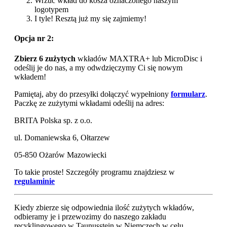
Wrzuć wkład do kosza oznaczonego naszym
logotypem
I tyle! Resztą już my się zajmiemy!
Opcja nr 2:
Zbierz 6 zużytych
wkładów MAXTRA+ lub MicroDisc i
odeślij je do nas, a my odwdzięczymy Ci się nowym
wkładem!
Pamiętaj, aby do przesyłki dołączyć wypełniony
formularz
.
Paczkę ze zużytymi wkładami odeślij na adres:
BRITA Polska sp. z o.o.
ul. Domaniewska 6, Ołtarzew
05-850 Ożarów Mazowiecki
To takie proste! Szczegóły programu znajdziesz w
regulaminie
Kiedy zbierze się odpowiednia ilość zużytych wkładów,
odbieramy je i przewozimy do naszego zakładu
recyklingowego w Taunusstein w Niemczech w celu