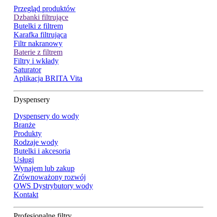
Przegląd produktów
Dzbanki filtrujące
Butelki z filtrem
Karafka filtrująca
Filtr nakranowy
Baterie z filtrem
Filtry i wkłady
Saturator
Aplikacja BRITA Vita
Dyspensery
Dyspensery do wody
Branże
Produkty
Rodzaje wody
Butelki i akcesoria
Usługi
Wynajem lub zakup
Zrównoważony rozwój
OWS Dystrybutory wody
Kontakt
Profesjonalne filtry