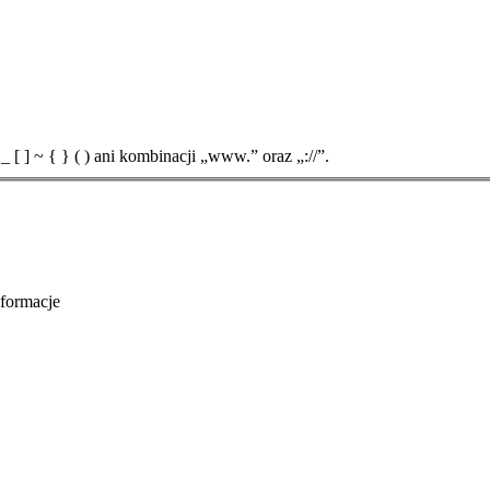
[ ] ~ { } ( ) ani kombinacji „www.” oraz „://”.
formacje