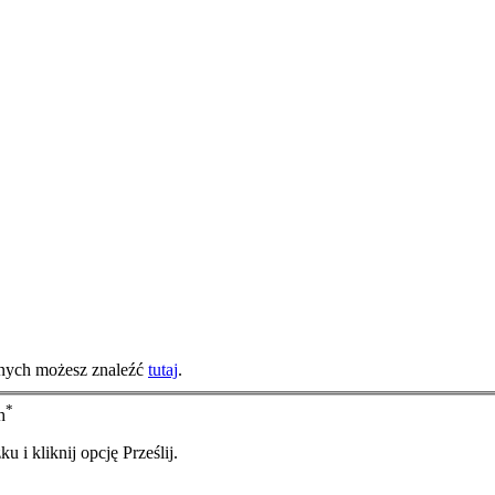
anych możesz znaleźć
tutaj
.
*
h
i kliknij opcję Prześlij.