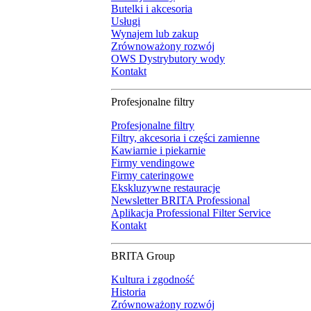
Butelki i akcesoria
Usługi
Wynajem lub zakup
Zrównoważony rozwój
OWS Dystrybutory wody
Kontakt
Profesjonalne filtry
Profesjonalne filtry
Filtry, akcesoria i części zamienne
Kawiarnie i piekarnie
Firmy vendingowe
Firmy cateringowe
Ekskluzywne restauracje
Newsletter BRITA Professional
Aplikacja Professional Filter Service
Kontakt
BRITA Group
Kultura i zgodność
Historia
Zrównoważony rozwój