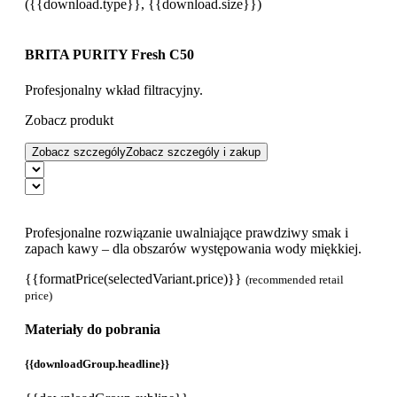
({{download.type}}, {{download.size}})
BRITA PURITY Fresh C50
Profesjonalny wkład filtracyjny.
Zobacz produkt
Zobacz szczególy
Zobacz szczególy i zakup
Profesjonalne rozwiązanie uwalniające prawdziwy smak i
zapach kawy – dla obszarów występowania wody miękkiej.
{{formatPrice(selectedVariant.price)}}
(recommended retail
price)
Materiały do pobrania
{{downloadGroup.headline}}