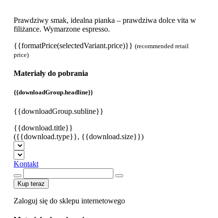
Prawdziwy smak, idealna pianka – prawdziwa dolce vita w
filiżance. Wymarzone espresso.
{{formatPrice(selectedVariant.price)}}
(recommended retail
price)
Materiały do pobrania
{{downloadGroup.headline}}
{{downloadGroup.subline}}
{{download.title}}
({{download.type}}, {{download.size}})
Kontakt
Kup teraz
Zaloguj się do sklepu internetowego