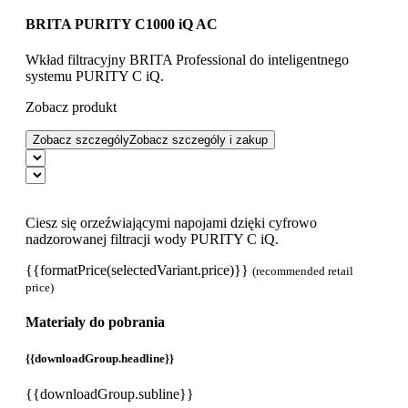
BRITA PURITY C1000 iQ AC
Wkład filtracyjny BRITA Professional do inteligentnego
systemu PURITY C iQ.
Zobacz produkt
Zobacz szczególy
Zobacz szczególy i zakup
Ciesz się orzeźwiającymi napojami dzięki cyfrowo
nadzorowanej filtracji wody PURITY C iQ.
{{formatPrice(selectedVariant.price)}}
(recommended retail
price)
Materiały do pobrania
{{downloadGroup.headline}}
{{downloadGroup.subline}}