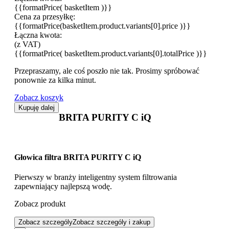
{{formatPrice( basketItem )}}
Cena za przesyłkę:
{{formatPrice(basketItem.product.variants[0].price )}}
Łączna kwota:
(z VAT)
{{formatPrice( basketItem.product.variants[0].totalPrice )}}
Przepraszamy, ale coś poszło nie tak. Prosimy spróbować
ponownie za kilka minut.
Zobacz koszyk
Kupuję dalej
BRITA PURITY C iQ
Głowica filtra BRITA PURITY C iQ
Pierwszy w branży inteligentny system filtrowania
zapewniający najlepszą wodę.
Zobacz produkt
Zobacz szczególy
Zobacz szczególy i zakup