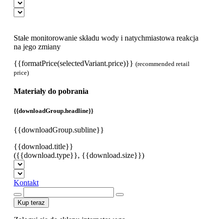
Stałe monitorowanie składu wody i natychmiastowa reakcja
na jego zmiany
{{formatPrice(selectedVariant.price)}}
(recommended retail
price)
Materiały do pobrania
{{downloadGroup.headline}}
{{downloadGroup.subline}}
{{download.title}}
({{download.type}}, {{download.size}})
Kontakt
Kup teraz