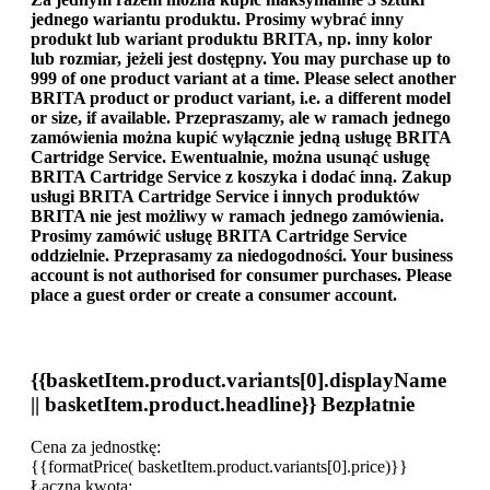
jednego wariantu produktu. Prosimy wybrać inny
produkt lub wariant produktu BRITA, np. inny kolor
lub rozmiar, jeżeli jest dostępny.
You may purchase up to
999 of one product variant at a time. Please select another
BRITA product or product variant, i.e. a different model
or size, if available.
Przepraszamy, ale w ramach jednego
zamówienia można kupić wyłącznie jedną usługę BRITA
Cartridge Service. Ewentualnie, można usunąć usługę
BRITA Cartridge Service z koszyka i dodać inną.
Zakup
usługi BRITA Cartridge Service i innych produktów
BRITA nie jest możliwy w ramach jednego zamówienia.
Prosimy zamówić usługę BRITA Cartridge Service
oddzielnie. Przeprasamy za niedogodności.
Your business
account is not authorised for consumer purchases. Please
place a guest order or create a consumer account.
{{basketItem.product.variants[0].displayName
|| basketItem.product.headline}}
Bezpłatnie
Cena za jednostkę:
{{formatPrice( basketItem.product.variants[0].price)}}
Łączna kwota: