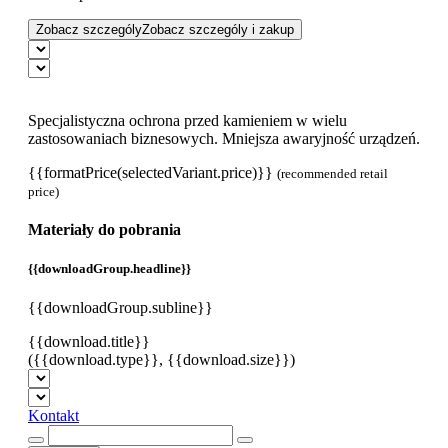
Zobacz szczególy
Zobacz szczególy i zakup
Specjalistyczna ochrona przed kamieniem w wielu
zastosowaniach biznesowych. Mniejsza awaryjność urządzeń.
{{formatPrice(selectedVariant.price)}}
(recommended retail
price)
Materiały do pobrania
{{downloadGroup.headline}}
{{downloadGroup.subline}}
{{download.title}}
({{download.type}}, {{download.size}})
Kontakt