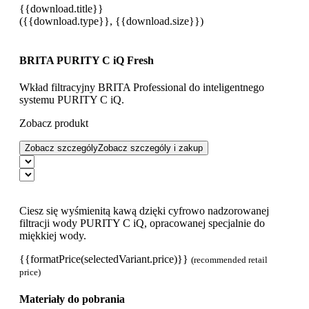
{{download.title}}
({{download.type}}, {{download.size}})
BRITA PURITY C iQ Fresh
Wkład filtracyjny BRITA Professional do inteligentnego
systemu PURITY C iQ.
Zobacz produkt
Zobacz szczególy
Zobacz szczególy i zakup
Ciesz się wyśmienitą kawą dzięki cyfrowo nadzorowanej
filtracji wody PURITY C iQ, opracowanej specjalnie do
miękkiej wody.
{{formatPrice(selectedVariant.price)}}
(recommended retail
price)
Materiały do pobrania