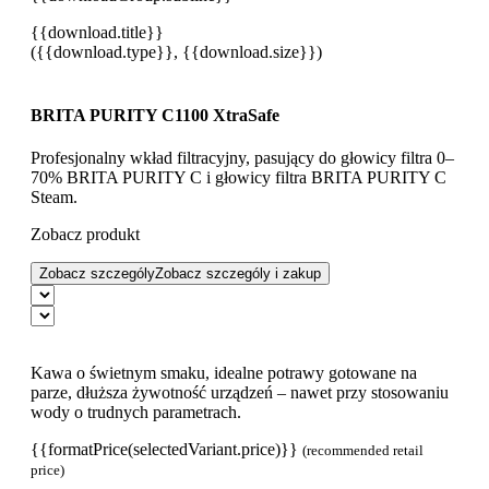
{{download.title}}
({{download.type}}, {{download.size}})
BRITA PURITY C1100 XtraSafe
Profesjonalny wkład filtracyjny, pasujący do głowicy filtra 0–
70% BRITA PURITY C i głowicy filtra BRITA PURITY C
Steam.
Zobacz produkt
Zobacz szczególy
Zobacz szczególy i zakup
Kawa o świetnym smaku, idealne potrawy gotowane na
parze, dłuższa żywotność urządzeń – nawet przy stosowaniu
wody o trudnych parametrach.
{{formatPrice(selectedVariant.price)}}
(recommended retail
price)