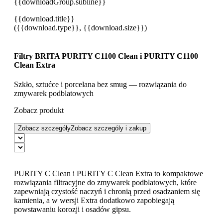
{{downloadGroup.subline}}
{{download.title}}
({{download.type}}, {{download.size}})
Filtry BRITA PURITY C1100 Clean i PURITY C1100
Clean Extra
Szkło, sztućce i porcelana bez smug — rozwiązania do
zmywarek podblatowych
Zobacz produkt
Zobacz szczególy
Zobacz szczególy i zakup
PURITY C Clean i PURITY C Clean Extra to kompaktowe
rozwiązania filtracyjne do zmywarek podblatowych, które
zapewniają czystość naczyń i chronią przed osadzaniem się
kamienia, a w wersji Extra dodatkowo zapobiegają
powstawaniu korozji i osadów gipsu.