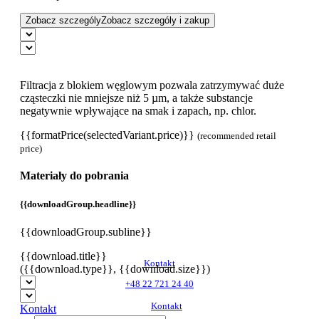
Zobacz szczególy
Zobacz szczególy i zakup
Filtracja z blokiem węglowym pozwala zatrzymywać duże
cząsteczki nie mniejsze niż 5 µm, a także substancje
negatywnie wpływające na smak i zapach, np. chlor.
{{formatPrice(selectedVariant.price)}}
(recommended retail
price)
Materiały do pobrania
{{downloadGroup.headline}}
{{downloadGroup.subline}}
{{download.title}}
Kontakt
({{download.type}}, {{download.size}})
+48 22 721 24 40
Kontakt
Kontakt