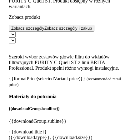
PURITY C Quell ST. Produkt dostępny w różnych
wariantach.
Zobacz produkt
Zobacz szczególy
Zobacz szczególy i zakup
Szeroki wybór zestawów głowic filtra do wkładów
filtracyjnych PURITY C Quell ST z linii BRITA
Professional. Produkt spełni różne wymogi instalacyjne.
{{formatPrice(selectedVariant.price)}}
(recommended retail
price)
Materiały do pobrania
{{downloadGroup.headline}}
{{downloadGroup.subline}}
{{download.title}}
({{download.type}}, {{download.size}})