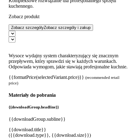
Kompleksowe rozwiązanie dla profesjonalnego sprzętu
kuchennego.
Zobacz produkt
Zobacz szczególy
Zobacz szczególy i zakup
Wysoce wydajny system charakteryzujący się znacznym
przepływem, który sprawdzi się w każdych warunkach.
Odpowiada wymogom, jakie stawiają profesjonalne kuchnie.
{{formatPrice(selectedVariant.price)}}
(recommended retail
price)
Materiały do pobrania
{{downloadGroup.headline}}
{{downloadGroup.subline}}
{{download.title}}
({{download.type}}, {{download.size}})