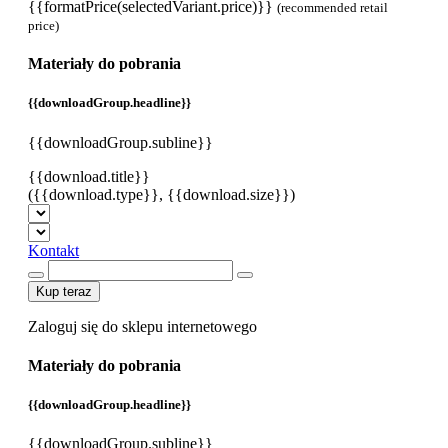
{{formatPrice(selectedVariant.price)}}
(recommended retail
price)
Materiały do pobrania
{{downloadGroup.headline}}
{{downloadGroup.subline}}
{{download.title}}
({{download.type}}, {{download.size}})
Kontakt
Kup teraz
Zaloguj się do sklepu internetowego
Materiały do pobrania
{{downloadGroup.headline}}
{{downloadGroup.subline}}