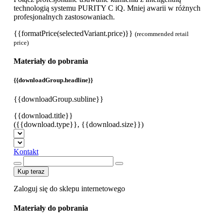
technologią systemu PURITY C iQ. Mniej awarii w różnych
profesjonalnych zastosowaniach.
{{formatPrice(selectedVariant.price)}}
(recommended retail
price)
Materiały do pobrania
{{downloadGroup.headline}}
{{downloadGroup.subline}}
{{download.title}}
({{download.type}}, {{download.size}})
Kontakt
Kup teraz
Zaloguj się do sklepu internetowego
Materiały do pobrania