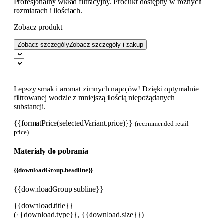
Profesjonalny wkład filtracyjny. Produkt dostępny w różnych
rozmiarach i ilościach.
Zobacz produkt
Zobacz szczególy
Zobacz szczególy i zakup
Lepszy smak i aromat zimnych napojów! Dzięki optymalnie
filtrowanej wodzie z mniejszą ilością niepożądanych
substancji.
{{formatPrice(selectedVariant.price)}}
(recommended retail
price)
Materiały do pobrania
{{downloadGroup.headline}}
{{downloadGroup.subline}}
{{download.title}}
({{download.type}}, {{download.size}})