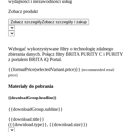
wydajności i niezawodności usług
Zobacz produkt
Zobacz szczególy
Zobacz szczególy i zakup
Wzbogać wykorzystywane filtry o technologię zdalnego
zbierania danych. Połącz filtry BRITA PURITY C i PURITY
z portalem BRITA iQ Portal.
{{formatPrice(selectedVariant.price)}}
(recommended retail
price)
Materiały do pobrania
{{downloadGroup.headline}}
{{downloadGroup.subline}}
{{download.title}}
({{download.type}}, {{download.size}})