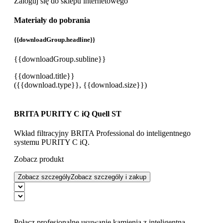
Zaloguj się do sklepu internetowego
Materiały do pobrania
{{downloadGroup.headline}}
{{downloadGroup.subline}}
{{download.title}}
({{download.type}}, {{download.size}})
BRITA PURITY C iQ Quell ST
Wkład filtracyjny BRITA Professional do inteligentnego
systemu PURITY C iQ.
Zobacz produkt
Zobacz szczególy
Zobacz szczególy i zakup
Połącz profesjonalne usuwanie kamienia z inteligentną