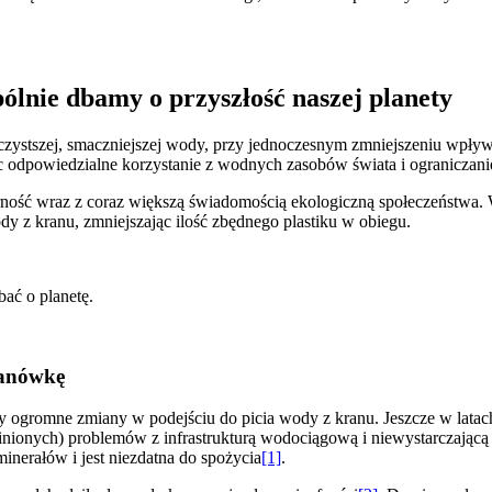
ólnie dbamy o przyszłość naszej planety
czystszej, smaczniejszej wody, przy jednoczesnym zmniejszeniu wpły
 odpowiedzialne korzystanie z wodnych zasobów świata i ograniczanie
larność wraz z coraz większą świadomością ekologiczną społeczeństwa.
dy z kranu, zmniejszając ilość zbędnego plastiku w obiegu.
ać o planetę.
ranówkę
zły ogromne zmiany w podejściu do picia wody z kranu. Jeszcze w latac
minionych) problemów z infrastrukturą wodociągową i niewystarczającą 
inerałów i jest niezdatna do spożycia
[1]
.