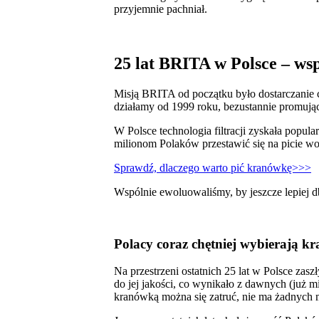
przyjemnie pachniał.
25 lat BRITA w Polsce – wsp
Misją BRITA od początku było dostarczanie 
działamy od 1999 roku, bezustannie promując
W Polsce technologia filtracji zyskała popu
milionom Polaków przestawić się na picie wo
Sprawdź, dlaczego warto pić kranówkę>>>
Wspólnie ewoluowaliśmy, by jeszcze lepiej db
Polacy coraz chętniej wybierają k
Na przestrzeni ostatnich 25 lat w Polsce zas
do jej jakości, co wynikało z dawnych (już 
kranówką można się zatruć, nie ma żadnych m