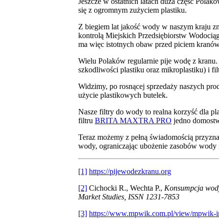
Jeszcze w ostatnich latach duża część Polak
się z ogromnym zużyciem plastiku.
Z biegiem lat jakość wody w naszym kraju zn
kontrolą Miejskich Przedsiębiorstw Wodocią
ma więc istotnych obaw przed piciem kranówki
Wielu Polaków regularnie pije wodę z kranu
szkodliwości plastiku oraz mikroplastiku) i
Widzimy, po rosnącej sprzedaży naszych produ
użycie plastikowych butelek.
Nasze filtry do wody to realna korzyść dla 
filtru
BRITA MAXTRA PRO
jedno domostw
Teraz możemy z pełną świadomością przyznać
wody, ograniczając ubożenie zasobów wody 
[1]
https://pijewodezkranu.org
[2]
Cichocki R., Wechta P.,
Konsumpcja wody 
Market Studies, ISSN 1231-7853
[3]
https://www.mpwik.com.pl/view/mpwik-inf