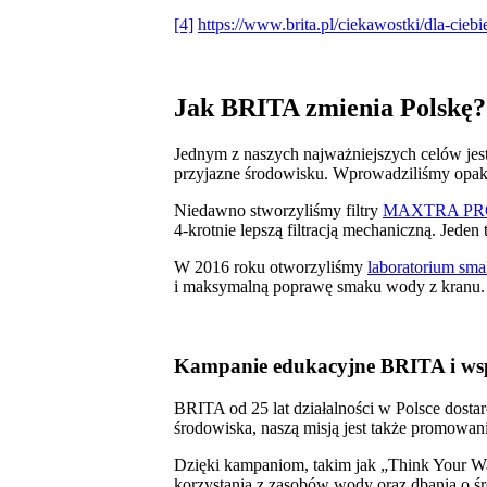
[4]
https://www.brita.pl/ciekawostki/dla-ciebi
Jak BRITA zmienia Polskę?
Jednym z naszych najważniejszych celów jest 
przyjazne środowisku. Wprowadziliśmy opako
Niedawno stworzyliśmy filtry
MAXTRA PRO 
4-krotnie lepszą filtracją mechaniczną. Jeden 
W 2016 roku otworzyliśmy
laboratorium s
i maksymalną poprawę smaku wody z kranu.
Kampanie edukacyjne BRITA i w
BRITA od 25 lat działalności w Polsce dosta
środowiska, naszą misją jest także promow
Dzięki kampaniom, takim jak „Think Your Wa
korzystania z zasobów wody oraz dbania o ś