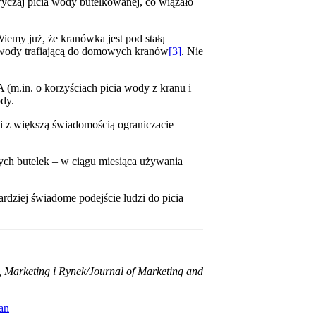
czaj picia wody butelkowanej, co wiązało
iemy już, że kranówka jest pod stałą
ć wody trafiającą do domowych kranów
[3]
. Nie
(m.in. o korzyściach picia wody z kranu i
ody.
 i z większą świadomością ograniczacie
wych butelek – w ciągu miesiąca używania
dziej świadome podejście ludzi do picia
 Marketing i Rynek/Journal of Marketing and
an