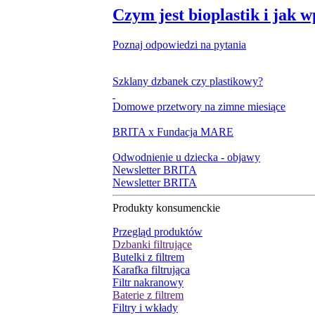
Czym jest bioplastik i jak 
Poznaj odpowiedzi na pytania
Szklany dzbanek czy plastikowy?
Domowe przetwory na zimne miesiące
BRITA x Fundacja MARE
Odwodnienie u dziecka - objawy
Newsletter BRITA
Newsletter BRITA
Produkty konsumenckie
Przegląd produktów
Dzbanki filtrujące
Butelki z filtrem
Karafka filtrująca
Filtr nakranowy
Baterie z filtrem
Filtry i wkłady