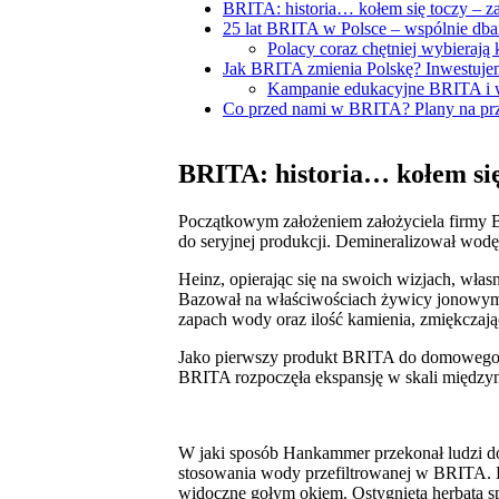
BRITA: historia… kołem się toczy – 
25 lat BRITA w Polsce – wspólnie dbam
Polacy coraz chętniej wybierają
Jak BRITA zmienia Polskę? Inwestuje
Kampanie edukacyjne BRITA i 
Co przed nami w BRITA? Plany na prz
BRITA: historia… kołem się
Początkowym założeniem założyciela firmy B
do seryjnej produkcji. Demineralizował wo
Heinz, opierając się na swoich wizjach, wła
Bazował na właściwościach żywicy jonowymie
zapach wody oraz ilość kamienia, zmiękczaj
Jako pierwszy produkt BRITA do domowego użyt
BRITA rozpoczęła ekspansję w skali międzyn
W jaki sposób Hankammer przekonał ludzi do
stosowania wody przefiltrowanej w BRITA. Pr
widoczne gołym okiem. Ostygnięta herbata sp