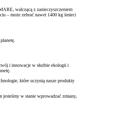
ją MARE, walczącą z zanieczyszczeniem
iu – może zebrać nawet 1400 kg śmieci
planetę.
zwój i innowacje w służbie ekologii i
anetę.
hnologie, które uczynią nasze produkty
am jesteśmy w stanie wprowadzać zmiany,