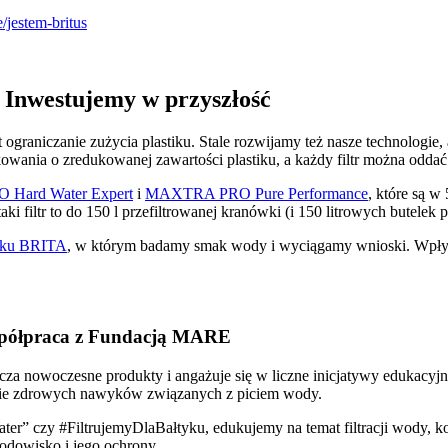
e/jestem-britus
 Inwestujemy w przyszłość
ograniczanie zużycia plastiku. Stale rozwijamy też nasze technologie, 
wania o zredukowanej zawartości plastiku, a każdy filtr można oddać
Hard Water Expert
i
MAXTRA PRO Pure Performance
, które są 
taki filtr to do 150 l przefiltrowanej kranówki (i 150 litrowych butelek 
maku BRITA
, w którym badamy smak wody i wyciągamy wnioski. Wpływ
spółpraca z Fundacją MARE
rcza nowoczesne produkty i angażuje się w liczne inicjatywy edukacyjn
anie zdrowych nawyków związanych z piciem wody.
ter” czy #FiltrujemyDlaBałtyku, edukujemy na temat filtracji wody, 
rodowisko i jego ochrony.