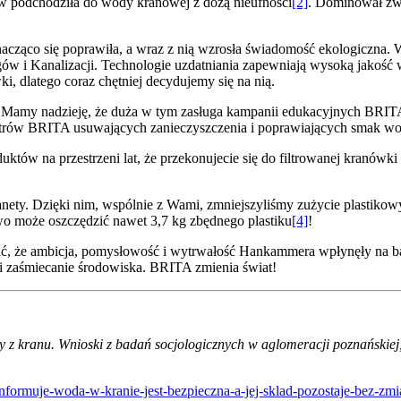
ów podchodziła do wody kranowej z dozą nieufności
[2]
. Dominował zwy
acząco się poprawiła, a wraz z nią wzrosła świadomość ekologiczna. W
gów i Kanalizacji. Technologie uzdatniania zapewniają wysoką jakoś
, dlatego coraz chętniej decydujemy się na nią.
. Mamy nadzieję, że duża w tym zasługa kampanii edukacyjnych BRITA 
 filtrów BRITA usuwających zanieczyszczenia i poprawiających smak w
któw na przestrzeni lat, że przekonujecie się do filtrowanej kranówki
planety. Dzięki nim, wspólnie z Wami, zmniejszyliśmy zużycie plastiko
o może oszczędzić nawet 3,7 kg zbędnego plastiku
[4]
!
, że ambicja, pomysłowość i wytrwałość Hankammera wpłynęły na bar
i zaśmiecanie środowiska. BRITA zmienia świat!
z kranu. Wnioski z badań socjologicznych w aglomeracji poznańskiej,
ormuje-woda-w-kranie-jest-bezpieczna-a-jej-sklad-pozostaje-bez-zmi