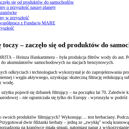
zaczęło się od produktów do samochodów
y o przyszłość naszej planety
 kranówkę
my w przyszłość
współpraca z Fundacją MARE
yszłość
 toczy – zaczęło się od produktów do samo
RITA – Heinza Hankammera – była produkcja filtrów wody do aut. Po
dę do akumulatorów samochodowych na stacjach benzynowych.
snych odkryciach i technologiach wykorzystał je do zaprojektowania p
nnej i węgla aktywnego, uzyskując skuteczną filtrację redukującą su
ąc wodę.
ku pojawił się dzbanek filtrujący – na początku lat 70. Zaledwie kilk
arodowej – nie ograniczała się tylko do Europy - wyruszyła w podró
 swoich produktów filtrujących? Wykonując… test herbaciany. Podczas
zygotował dwie filiżanki herbaty – jedną ze „zwykłą” wodą kranową, 
orządzona na kranówce miała smugi, natomiast napar z wykorzystaniem