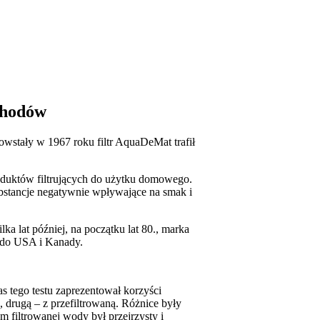
chodów
wstały w 1967 roku filtr AquaDeMat trafił
roduktów filtrujących do użytku domowego.
bstancje negatywnie wpływające na smak i
a lat później, na początku lat 80., marka
ż do USA i Kanady.
 tego testu zaprezentował korzyści
drugą – z przefiltrowaną. Różnice były
 filtrowanej wody był przejrzysty i