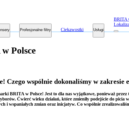
BRITA 
Lokaliz
Ciekawostki
nsery
Profesjonalne filtry
Usługi
 w Polsce
e! Czego wspólnie dokonaliśmy w zakresie e
arki BRITA w Polsce! Jest to dla nas wyjątkowe, ponieważ przez t
borów. Ćwierć wieku działań, które zmieniły podejście do picia wo
 i wspaniałych zmian oraz inicjatyw. Co wspólnie zrealizowaliśmy