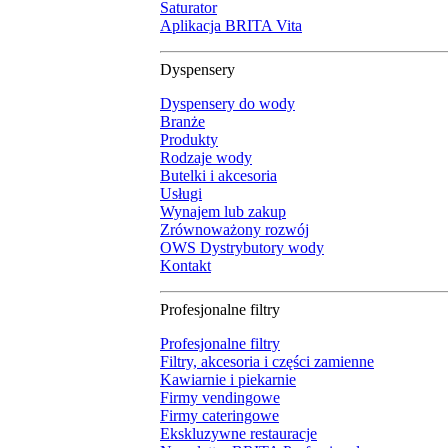
Saturator
Aplikacja BRITA Vita
Dyspensery
Dyspensery do wody
Branże
Produkty
Rodzaje wody
Butelki i akcesoria
Usługi
Wynajem lub zakup
Zrównoważony rozwój
OWS Dystrybutory wody
Kontakt
Profesjonalne filtry
Profesjonalne filtry
Filtry, akcesoria i części zamienne
Kawiarnie i piekarnie
Firmy vendingowe
Firmy cateringowe
Ekskluzywne restauracje