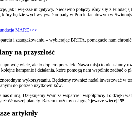
kcje, jak i większe inicjatywy. Niedawno połączyliśmy siły z Fundac
i, który będzie wychwytywać odpady w Porcie Jachtowym w Świnoujśc
x Fundacja MARE>>>
parciu i zaangażowaniu – wybierając BRITA, pomagacie nam chronić 
any na przyszłość
 naprawdę wiele, ale to dopiero początek. Nasza misja to nieustanny ro
lejne kampanie i działania, które pomogą nam wspólnie zadbać o pl
 różnorodnym wykorzystaniu. Będziemy również nadal inwestować w tec
wanymi do potrzeb użytkowników.
wa nas dumą. Dziękujemy Wam za wsparcie i współpracę. To dzięki w
yszłość naszej planety. Razem możemy osiągnąć jeszcze więcej! 💙
sze artykuły