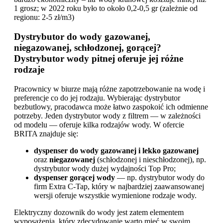
1 grosz; w 2022 roku było to około 0,2-0,5 gr (zależnie od
regionu: 2-5 zł/m3)
Dystrybutor do wody gazowanej,
niegazowanej, schłodzonej, gorącej?
Dystrybutor wody pitnej oferuje jej różne
rodzaje
Pracownicy w biurze mają różne zapotrzebowanie na wodę i
preferencje co do jej rodzaju. Wybierając dystrybutor
bezbutlowy, pracodawca może łatwo zaspokoić ich odmienne
potrzeby. Jeden dystrybutor wody z filtrem — w zależności
od modelu — oferuje kilka rodzajów wody. W ofercie
BRITA znajduje się:
dyspenser do wody gazowanej i lekko gazowanej
oraz
niegazowanej
(schłodzonej i nieschłodzonej), np.
dystrybutor wody dużej wydajności Top Pro;
dyspenser gorącej wody
— np. dystrybutor wody do
firm Extra C-Tap, który w najbardziej zaawansowanej
wersji oferuje wszystkie wymienione rodzaje wody.
Elektryczny dozownik do wody jest zatem elementem
wyposażenia, który zdecydowanie warto mieć w swoim