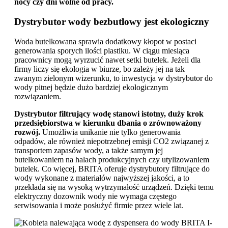
nocy czy dni wolne od pracy.
Dystrybutor wody bezbutlowy jest ekologiczny
Woda butelkowana sprawia dodatkowy kłopot w postaci
generowania sporych ilości plastiku. W ciągu miesiąca
pracownicy mogą wyrzucić nawet setki butelek. Jeżeli dla
firmy liczy się ekologia w biurze, bo zależy jej na tak
zwanym zielonym wizerunku, to inwestycja w dystrybutor do
wody pitnej będzie dużo bardziej ekologicznym
rozwiązaniem.
Dystrybutor filtrujący wodę stanowi istotny, duży krok
przedsiębiorstwa w kierunku dbania o zrównoważony
rozwój.
Umożliwia unikanie nie tylko generowania
odpadów, ale również niepotrzebnej emisji CO2 związanej z
transportem zapasów wody, a także samym jej
butelkowaniem na halach produkcyjnych czy utylizowaniem
butelek. Co więcej, BRITA oferuje dystrybutory filtrujące do
wody wykonane z materiałów najwyższej jakości, a to
przekłada się na wysoką wytrzymałość urządzeń. Dzięki temu
elektryczny dozownik wody nie wymaga częstego
serwisowania i może posłużyć firmie przez wiele lat.