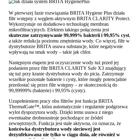
W pierwszej fazie rozwiązania BRITA Hygiene Plus działa
filtr wstępny z węglem aktywnym BRITA CLARITY Protect.
Wykorzystuje on dodatkowo technologię membran
mikrofiltracyjnych. Efektem takiego połączenia jest
skuteczne zatrzymywanie 99,999% bakterii i 99,95% cyst
,
a także redukcja poziomu zmętnienia wody. Co więcej, filtr w
dystrybutorze BRITA usuwa substancje, które negatywnie
wpływają na smak wody – takie jak chlor.
Następnym etapem jest oczyszczenie wody tuż przed jej
podaniem przez filtr BRITA CLARITY Safe X3 znajdujący
się tuż przy kranie dystrybutora wody do picia. Zatrzymuje
wszelkie pozostałe bakterie i cysty, które mogły potencjalnie
przedostać się przez filtr wstępny – ze skutecznością do
99,99999% (bakterie) i 99,95% (cysty).
Uzupełnieniem pracy obu filtrów jest funkcja BRITA
ThermalGate™, która automatycznie i regularnie podgrzewa
wylot dyspozytora wody. Dzięki temu usuwa z niego
ewentualne drobnoustroje pochodzące ze źródeł
zewnętrznych. Funkcja jest stale aktywna, co oznacza, że
końcówka dystrybutora wody sieciowej jest
dezynfekowana nie tylko w ciągu dnia, ale również w