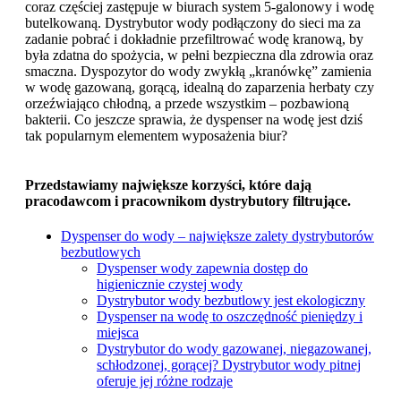
coraz częściej zastępuje w biurach system 5-galonowy i wodę
butelkowaną. Dystrybutor wody podłączony do sieci ma za
zadanie pobrać i dokładnie przefiltrować wodę kranową, by
była zdatna do spożycia, w pełni bezpieczna dla zdrowia oraz
smaczna. Dyspozytor do wody zwykłą „kranówkę” zamienia
w wodę gazowaną, gorącą, idealną do zaparzenia herbaty czy
orzeźwiająco chłodną, a przede wszystkim – pozbawioną
bakterii. Co jeszcze sprawia, że dyspenser na wodę jest dziś
tak popularnym elementem wyposażenia biur?
Przedstawiamy największe korzyści, które dają
pracodawcom i pracownikom dystrybutory filtrujące.
Dyspenser do wody – największe zalety dystrybutorów
bezbutlowych
Dyspenser wody zapewnia dostęp do
higienicznie czystej wody
Dystrybutor wody bezbutlowy jest ekologiczny
Dyspenser na wodę to oszczędność pieniędzy i
miejsca
Dystrybutor do wody gazowanej, niegazowanej,
schłodzonej, gorącej? Dystrybutor wody pitnej
oferuje jej różne rodzaje