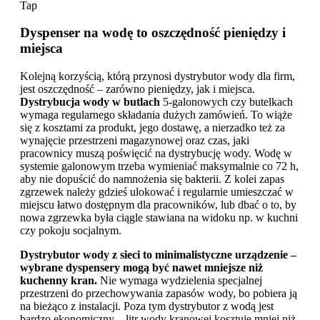
Dyspenser na wodę to oszczędność pieniędzy i
miejsca
Kolejną korzyścią, którą przynosi dystrybutor wody dla firm,
jest oszczędność – zarówno pieniędzy, jak i miejsca.
Dystrybucja wody w butlach
5-galonowych czy butelkach
wymaga regularnego składania dużych zamówień. To wiąże
się z kosztami za produkt, jego dostawę, a nierzadko też za
wynajęcie przestrzeni magazynowej oraz czas, jaki
pracownicy muszą poświęcić na dystrybucję wody. Wodę w
systemie galonowym trzeba wymieniać maksymalnie co 72 h,
aby nie dopuścić do namnożenia się bakterii. Z kolei zapas
zgrzewek należy gdzieś ulokować i regularnie umieszczać w
miejscu łatwo dostępnym dla pracowników, lub dbać o to, by
nowa zgrzewka była ciągle stawiana na widoku np. w kuchni
czy pokoju socjalnym.
Dystrybutor wody z sieci to minimalistyczne urządzenie –
wybrane dyspensery mogą być nawet mniejsze niż
kuchenny kran.
Nie wymaga wydzielenia specjalnej
przestrzeni do przechowywania zapasów wody, bo pobiera ją
na bieżąco z instalacji. Poza tym dystrybutor z wodą jest
bardzo ekonomiczny – litr wody kranowej kosztuje mniej niż