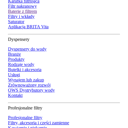
Karafka filtrująca
Filtr nakranowy
Baterie z filtrem
Filtry i wkłady
Saturator
Aplikacja BRITA Vita
Dyspensery
Dyspensery do wody
Branże
Produkty
Rodzaje wody
Butelki i akcesoria
Usługi
Wynajem lub zakup
Zrównoważony rozwój
OWS Dystrybutory wody
Kontakt
Profesjonalne filtry
Profesjonalne filtry
Filtry, akcesoria i części zamienne
Kawiarnie i piekarnie