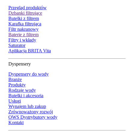
Przegląd produktów
Dzbanki filtrujące
Butelki z filtrem
Karafka filtrująca
Filtr nakranowy
Baterie z filtrem
Filtry i wkłady
Saturator
Aplikacja BRITA Vita
Dyspensery
Dyspensery do wody
Branże
Produkty
Rodzaje wody
Butelki i akcesoria
Usługi
Wynajem lub zakup
Zrównoważony rozwój
OWS Dystrybutory wody
Kontakt