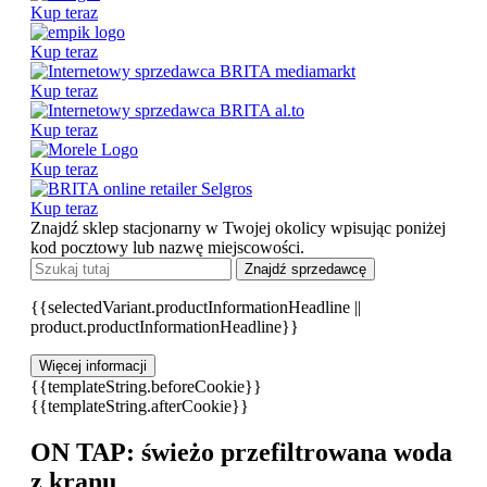
Kup teraz
Kup teraz
Kup teraz
Kup teraz
Kup teraz
Kup teraz
Znajdź sklep stacjonarny w Twojej okolicy wpisując poniżej
kod pocztowy lub nazwę miejscowości.
Znajdź sprzedawcę
{{selectedVariant.productInformationHeadline ||
product.productInformationHeadline}}
Więcej informacji
{{templateString.beforeCookie}}
{{templateString.afterCookie}}
ON TAP: świeżo przefiltrowana woda
z kranu