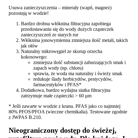
Usuwa zanieczyszczenia – minerały (wapń, magnez)
pozostają w wodzie!
Bardzo drobna włóknina filtracyjna zapobiega
przedostawaniu się do wody dużych cząsteczek
zanieczyszczeń ze starych rur
Włóknina jonowymienna zmniejsza ilość metali, takich
jak ołów
Naturalny mikrowęgiel ze skorup orzecha
kokosowego:
zmniejsza ilość substancji zaburzających smak i
zapach wody (np. chloru)
sprawia, że woda ma naturalny i świeży smak
redukuje ślady herbicydów, pestycydów,
farmaceutyków i PFAS*
Dodatkowa, bardzo wydajna siatka filtracyjna
zatrzymuje małe cząsteczki > 60 µm
* Jeśli zawarte w wodzie z kranu. PFAS jako co najmniej
80% PFOS/PFOA (wieczne chemikalia). Testowane zgodnie
z JWPAS B.210.
Nieograniczony dostęp do świeżej,