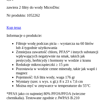
zawiera 2 filtry do wody MicroDisc
Nr produktu: 1052262
Kup teraz
Informacje o produkcie:
Filtruje wodę podczas picia – wystarcza na 60 litrów
lub 4 tygodnie użytkowania
Zmniejsza zawartość chloru, PFAS* i innych substancji
wpływających negatywnie na smak, takich jak
pestycydy, herbicydy i hormony w wodzie z kranu
Redukuje mikrocząsteczki ≥ 15 μm
Pozostawia w wodzie cenne minerały, takie jak wapń i
magnez
Pojemność: 0,6 litra wody, waga 176 gr
Wymiary (szer. x wys. x gł.): 8 x 23 x 7,6 cm
Można myć w zmywarce w temperaturze do 55°C
*PFAS jako co najmniej 80% PFOS/PFOA (wieczne
chemikalia). Testowane zgodnie z JWPAS B.210