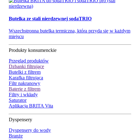
Butelka ze stali nierdzewnej sodaTRIO
Wszechstronna butelka termiczna, która przyda się w każdym
miejscu
Produkty konsumenckie
Przegląd produktów
Dzbanki filtrujące
Butelki z filtrem
Karafka filtrująca
Filtr nakranowy
Baterie z filtrem
Filtry i wkłady
Saturator
Aplikacja BRITA Vita
Dyspensery
Dyspensery do wody
Branże