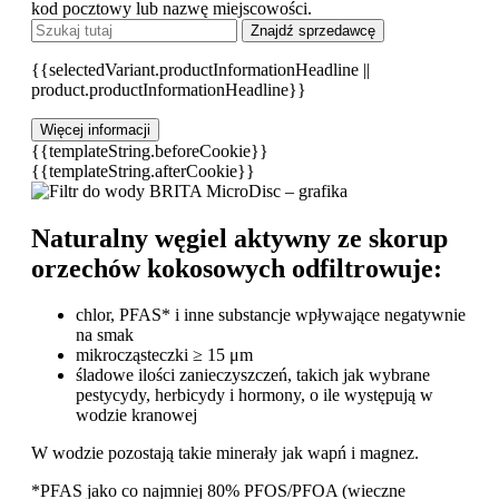
kod pocztowy lub nazwę miejscowości.
Znajdź sprzedawcę
{{selectedVariant.productInformationHeadline ||
product.productInformationHeadline}}
Więcej informacji
{{templateString.beforeCookie}}
{{templateString.afterCookie}}
Naturalny węgiel aktywny ze skorup
orzechów kokosowych odfiltrowuje:
chlor, PFAS* i inne substancje wpływające negatywnie
na smak
mikrocząsteczki ≥ 15 μm
śladowe ilości zanieczyszczeń, takich jak wybrane
pestycydy, herbicydy i hormony, o ile występują w
wodzie kranowej
W wodzie pozostają takie minerały jak wapń i magnez.
*PFAS jako co najmniej 80% PFOS/PFOA (wieczne