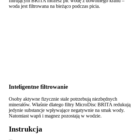
filtrującym BRITA możesz pić wodę z dowolnego kranu –
woda jest filtrowana na bieżąco podczas picia.
Inteligentne filtrowanie
Osoby aktywne fizycznie stale potrzebują niezbędnych
minerałów. Właśnie dlatego filtry MicroDisc BRITA redukują
jedynie substancje wpływające negatywnie na smak wody.
Natomiast wapń i magnez pozostają w wodzie.
Instrukcja